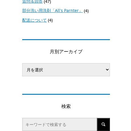
質問＆回答
(47)
部分洗い用洗剤「All's Parnter」
(4)
配送について
(4)
月別アーカイブ
検索