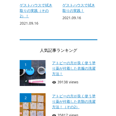
ゲストハウスで拭き
ゲストハウスで拭き
取りの実践（その
取りの実践！
2）！
2021.09.16
2021.09.16
人気記事ランキング
アトピーの方が良く使う塗
1
り薬が付着した衣服の洗濯
方法！
39138 views
アトピーの方が良く使う塗
2
り薬が付着した衣類の洗濯
方法！（その2）
35817 views