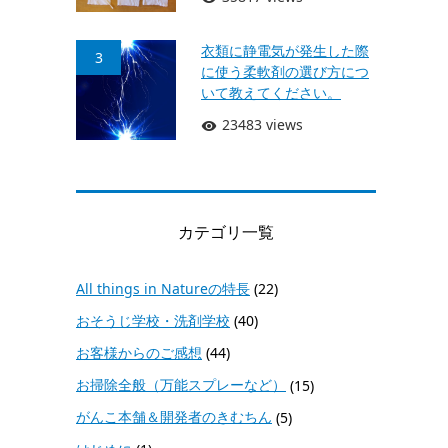
衣類に静電気が発生した際
3
に使う柔軟剤の選び方につ
いて教えてください。
23483 views
カテゴリ一覧
All things in Natureの特長
(22)
おそうじ学校・洗剤学校
(40)
お客様からのご感想
(44)
お掃除全般（万能スプレーなど）
(15)
がんこ本舗＆開発者のきむちん
(5)