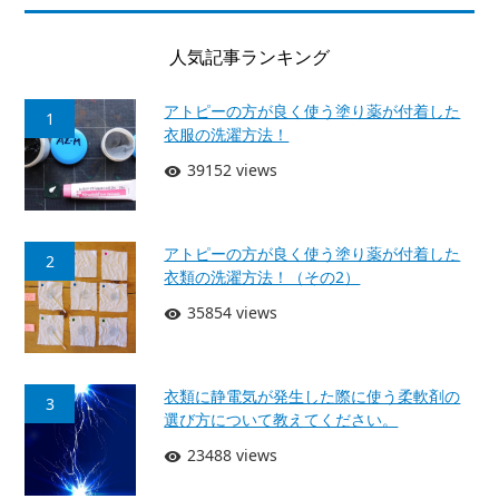
人気記事ランキング
アトピーの方が良く使う塗り薬が付着した
1
衣服の洗濯方法！
39152 views
アトピーの方が良く使う塗り薬が付着した
2
衣類の洗濯方法！（その2）
35854 views
衣類に静電気が発生した際に使う柔軟剤の
3
選び方について教えてください。
23488 views