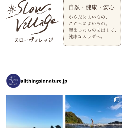
allthingsinnature.jp