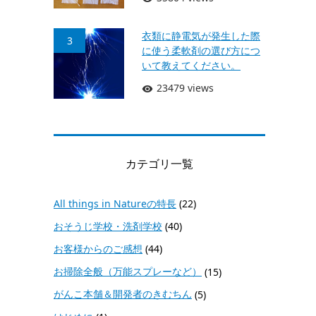
衣類に静電気が発生した際
3
に使う柔軟剤の選び方につ
いて教えてください。
23479 views
カテゴリ一覧
All things in Natureの特長
(22)
おそうじ学校・洗剤学校
(40)
お客様からのご感想
(44)
お掃除全般（万能スプレーなど）
(15)
がんこ本舗＆開発者のきむちん
(5)