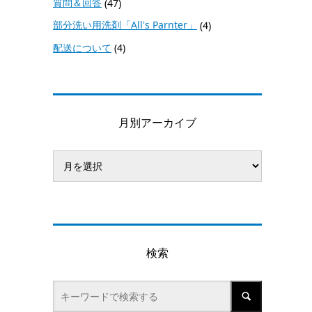
質問＆回答
(47)
部分洗い用洗剤「All's Parnter」
(4)
配送について
(4)
月別アーカイブ
検索