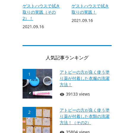
ゲストハウスで拭き
ゲストハウスで拭き
取りの実践（その
取りの実践！
2）！
2021.09.16
2021.09.16
人気記事ランキング
アトピーの方が良く使う塗
1
り薬が付着した衣服の洗濯
方法！
39133 views
アトピーの方が良く使う塗
2
り薬が付着した衣類の洗濯
方法！（その2）
35804 views