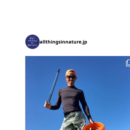
allthingsinnature.jp