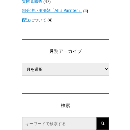
質問＆回答
(47)
部分洗い用洗剤「All's Parnter」
(4)
配送について
(4)
月別アーカイブ
検索