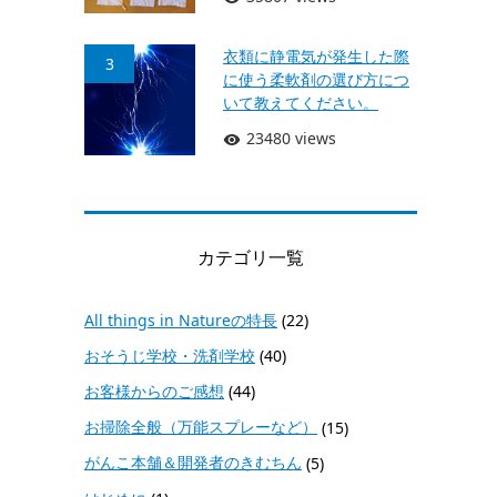
衣類に静電気が発生した際
3
に使う柔軟剤の選び方につ
いて教えてください。
23480 views
カテゴリ一覧
All things in Natureの特長
(22)
おそうじ学校・洗剤学校
(40)
お客様からのご感想
(44)
お掃除全般（万能スプレーなど）
(15)
がんこ本舗＆開発者のきむちん
(5)