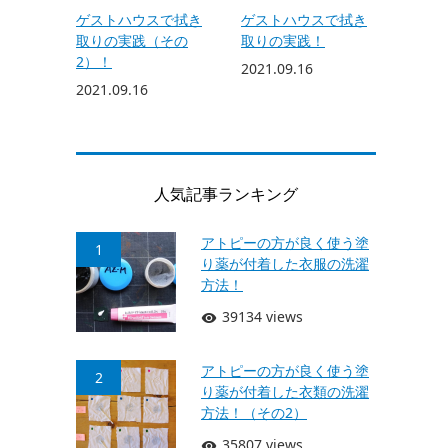
ゲストハウスで拭き
ゲストハウスで拭き
取りの実践（その
取りの実践！
2）！
2021.09.16
2021.09.16
人気記事ランキング
アトピーの方が良く使う塗
1
り薬が付着した衣服の洗濯
方法！
39134 views
アトピーの方が良く使う塗
2
り薬が付着した衣類の洗濯
方法！（その2）
35807 views