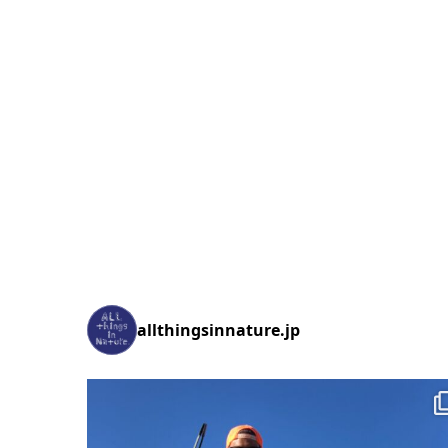
allthingsinnature.jp